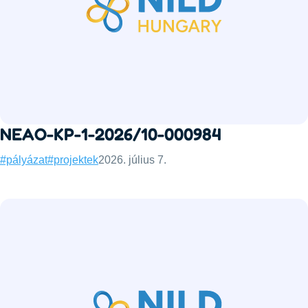
NEAO-KP-1-2026/10-000984
Categories:
Published:
#pályázat
#projektek
2026. július 7.