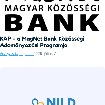
KAP – a MagNet Bank Közösségi
Adományozási Programja
Categories:
Published:
#pályázat
#projektek
2026. július 7.