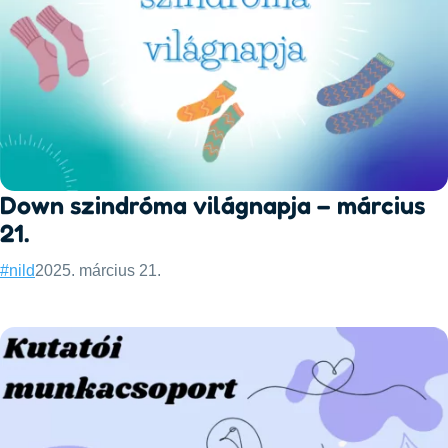
Down szindróma világnapja – március
21.
Categories:
Published:
#nild
2025. március 21.