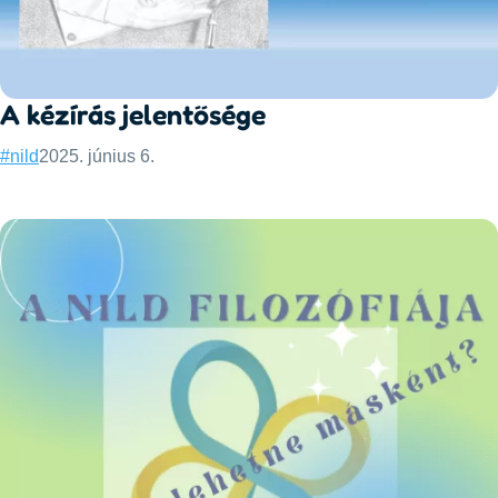
A kézírás jelentősége
Categories:
Published:
#nild
2025. június 6.