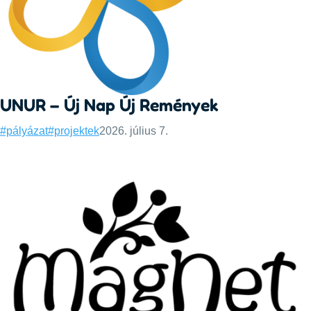
UNUR – Új Nap Új Remények
Categories:
Published:
#pályázat
#projektek
2026. július 7.