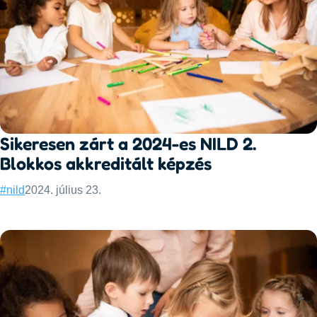
Sikeresen zárt a 2024-es NILD 2.
Blokkos akkreditált képzés
Categories:
Published:
#nild
2024. július 23.