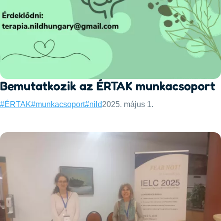
Bemutatkozik az ÉRTAK munkacsoport
Categories:
Published:
#ÉRTAK
#munkacsoport
#nild
2025. május 1.