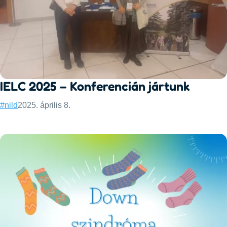
IELC 2025 – Konferencián jártunk
Categories:
Published:
#nild
2025. április 8.