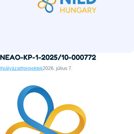
NEAO-KP-1-2025/10-000772
Categories:
Published:
#pályázat
#projektek
2026. július 7.