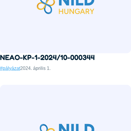
NEAO-KP-1-2024/10-000344
Categories:
Published:
#pályázat
2024. április 1.