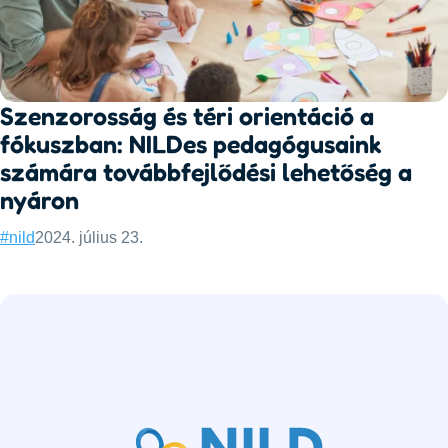
Szenzorosság és téri orientáció a
fókuszban: NILDes pedagógusaink
számára továbbfejlődési lehetőség a
nyáron
Categories:
Published:
#nild
2024. július 23.