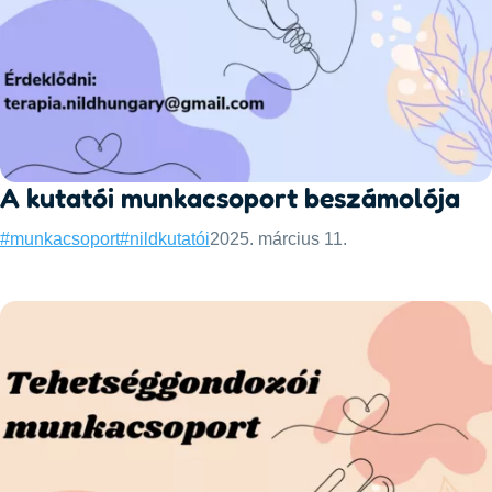
A kutatói munkacsoport beszámolója
Categories:
Published:
#munkacsoport
#nild
kutatói
2025. március 11.