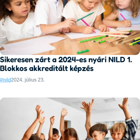
Sikeresen zárt a 2024-es nyári NILD 1.
Blokkos akkreditált képzés
Categories:
Published:
#nild
2024. július 23.