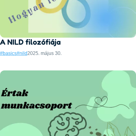
A NILD filozófiája
Categories:
Published:
#basics
#nild
2025. május 30.