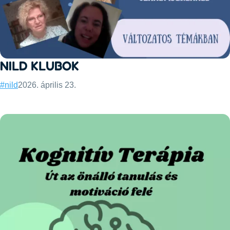
NILD KLUBOK
Categories:
Published:
#nild
2026. április 23.