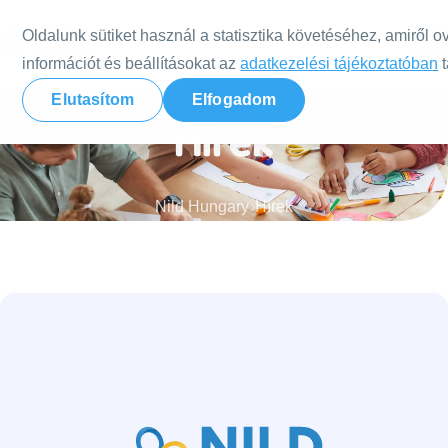
Tovább a tartalomra
Oldalunk sütiket használ a statisztika követéséhez, amiről o
információt és beállításokat az
adatkezelési tájékoztatóban
t
Elutasítom
Elfogadom
Hírek
Nild Hungary
Hírek