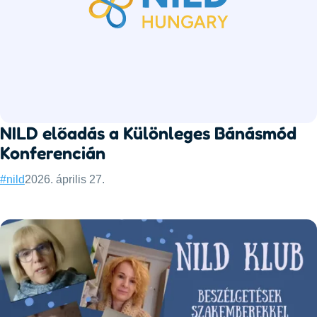
NILD előadás a Különleges Bánásmód
Konferencián
Categories:
Published:
#nild
2026. április 27.