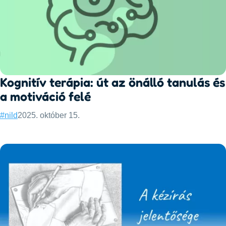
Kognitív terápia: út az önálló tanulás és
a motiváció felé
Categories:
Published:
#nild
2025. október 15.