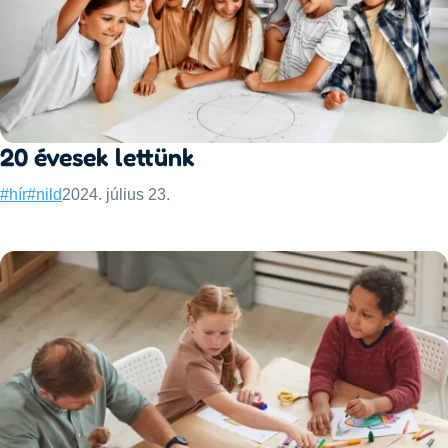
20 évesek lettünk
Categories:
Published:
#hír
#nild
2024. július 23.