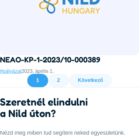
NEAO-KP-1-2023/10-000389
Categories:
Published:
#pályázat
2023. április 1.
Bejegyzések lapo
1
2
Következő
Szeretnél elindulni
a Nild úton?
Nézd meg miben tud segíteni neked egyesületünk.