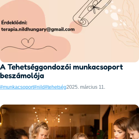
A Tehetséggondozói munkacsoport
beszámolója
Categories:
Published:
#munkacsoport
#nild
#tehetség
2025. március 11.