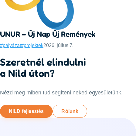
UNUR – Új Nap Új Remények
Categories:
Published:
#pályázat
#projektek
2026. július 7.
Szeretnél elindulni
a Nild úton?
Nézd meg miben tud segíteni neked egyesületünk.
NILD fejlesztés
Rólunk