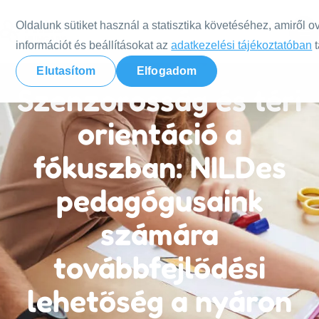
Tovább a tartalomra
Oldalunk sütiket használ a statisztika követéséhez, amiről o
információt és beállításokat az
adatkezelési tájékoztatóban
t
Elutasítom
Elfogadom
Szenzorosság és téri
orientáció a
fókuszban: NILDes
pedagógusaink
számára
továbbfejlődési
lehetőség a nyáron