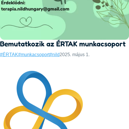
Bemutatkozik az ÉRTAK munkacsoport
Categories:
Published:
#ÉRTAK
#munkacsoport
#nild
2025. május 1.