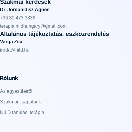
Szakmai kérdések
Dr. Jordanidisz Ágnes
+36 30 473 3838
terapia.nildhungary@gmail.com
Általános tájékoztatás, eszközrendelés
Varga Zita
iroda@nild.hu
Rólunk
Az egyesületről
Szakmai csapatunk
NILD tanulási terápia