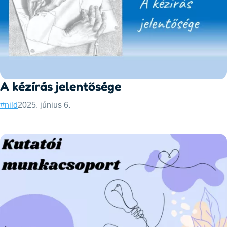
A kézírás jelentősége
Categories:
Published:
#nild
2025. június 6.