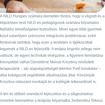
Nild Hungary
Hírek
#nild
A NILD Hungary számára kiemelten fontos, hogy a végzett és a
képzésben levő NILD-es pedagógusok számára folyamatos
fejlődési lehetőségeket biztosítson. Mivel egyre több gyermek
küzd valamilyen szenzoros integrációs problémával, ezért
fontosnak tartottuk, hogy ezen a területen is tájékozottak
legyenek a NILD-es fejlesztők. A terápia kognitív jellege nem
változik, de egyes technikák elvégzése, a figyelem fenntartása
könnyebbé válhat Dömötörné Molnár Krisztina minősített
terapeutánk – aki alapvégzettségét tekintve Pető konduktor –
által kidolgozott segédletek alkalmazása által. Köszönjük
Krisztina odaszánt munkáját és a kollégák lelkesedését is.
A téri és időbeli orientáció fejlesztése és a síkgeometriai
ismertek beemelése a terápiás folyamatba Jordanidisz Nikosz,