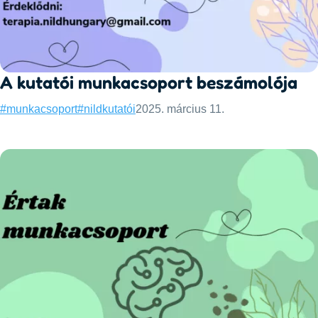
A kutatói munkacsoport beszámolója
Categories:
Published:
#munkacsoport
#nild
kutatói
2025. március 11.