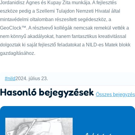
Jordanidisz Ágnes és Kupay Zita munkája. A fejlesztés
eszköze pedig a Szellemi Tulajdon Nemzeti Hivatal által
mintavédelmi oltalomban részesített segédeszköz, a
GeoClock™. A résztvevő kollégák nemcsak remekül vették a
nem könnyű akadályokat, hanem fantasztikus kreativitással
dolgoztak ki saját fejlesztő feladatokat a NILD-es Matek blokk
gazdagításához.
Categories:
Published:
#nild
2024. július 23.
Hasonló bejegyzések
Összes bejegyzés