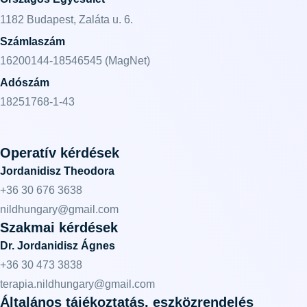
1182 Budapest, Zaláta u. 6.
Számlaszám
16200144-18546545 (MagNet)
Adószám
18251768-1-43
Operatív kérdések
Jordanidisz Theodora
+36 30 676 3638
nildhungary@gmail.com
Szakmai kérdések
Dr. Jordanidisz Ágnes
+36 30 473 3838
terapia.nildhungary@gmail.com
Általános tájékoztatás, eszközrendelés