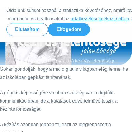
Tovább a tartalomra
Oldalunk sütiket használ a statisztika követéséhez, amiről o
információt és beállításokat az
adatkezelési tájékoztatóban
t
Elutasítom
Elfogadom
A kézírás jelentősége
Nild Hungary
Hírek
#nild
A kézírás jelentősége
Sokan gondolják, hogy a mai digitális világban elég lenne, ha
az iskolában gépírást tanítanának.
A gépírás képességére valóban szükség van a digitális
kommunikációban, de a kutatások egyértelművé teszik a
kézírás fontosságát.
A kézírás azonban jobban fejleszti az idegrendszert a