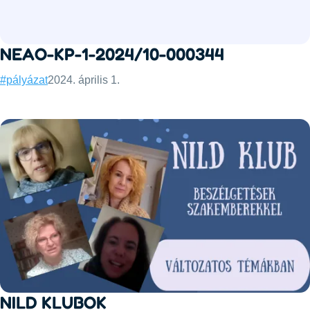
NEAO-KP-1-2024/10-000344
Categories:
Published:
#pályázat
2024. április 1.
NILD KLUBOK