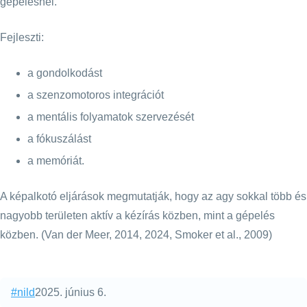
gépelésnél.
Fejleszti:
a gondolkodást
a szenzomotoros integrációt
a mentális folyamatok szervezését
a fókuszálást
a memóriát.
A képalkotó eljárások megmutatják, hogy az agy sokkal több és
nagyobb területen aktív a kézírás közben, mint a gépelés
közben. (
Van der Meer, 2014, 2024, Smoker et al., 2009)
Categories:
Published:
#nild
2025. június 6.