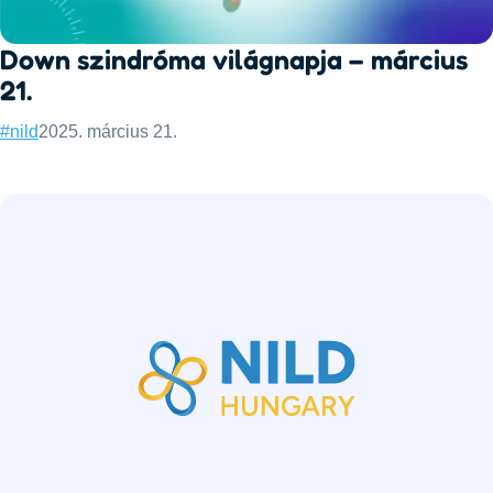
Down szindróma világnapja – március
21.
Categories:
Published:
#nild
2025. március 21.