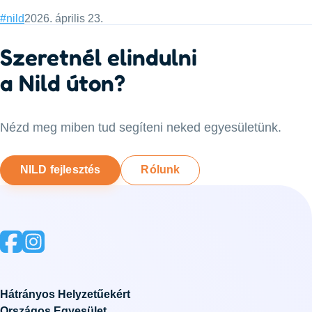
Categories:
Published:
#nild
2026. április 23.
Szeretnél elindulni
a Nild úton?
Nézd meg miben tud segíteni neked egyesületünk.
NILD fejlesztés
Rólunk
Hátrányos Helyzetűekért
Országos Egyesület