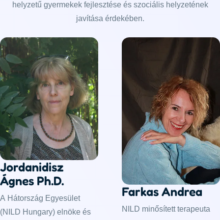
helyzetű gyermekek fejlesztése és szociális helyzetének
javítása érdekében.
Jordanidisz
Ágnes Ph.D.
Farkas Andrea
A Hátország Egyesület
NILD minősített terapeuta
(NILD Hungary) elnöke és