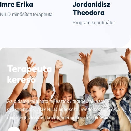
Imre Erika
Jordanidisz
Theodora
NILD minősített terapeuta
Program koordinátor
Terapeuta
kereső
Az oldalon található fejlesztők / terapeuták azok a
szakemberek, akik NILD licensszel rendelkeznek, és a
minőségbiztosítási követelményeknek megfeleltek.