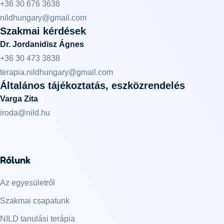
+36 30 676 3638
nildhungary@gmail.com
Szakmai kérdések
Dr. Jordanidisz Ágnes
+36 30 473 3838
terapia.nildhungary@gmail.com
Általános tájékoztatás, eszközrendelés
Varga Zita
iroda@nild.hu
Rólunk
Az egyesületről
Szakmai csapatunk
NILD tanulási terápia