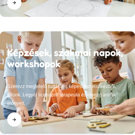
Terapeuták
Képzések, szakmai napok,
workshopok
Szerezz megfelelő tudást és képesítést elsőkézből,
tőlünk. Legyél licenszelt terapeuta és élvezd annak
előnyeit.
Képzések