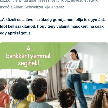
központ felállításában is részt vettünk. Az egyesület egyik
mottója Albert Schweitzer kijelentése:
„A közeli és a távoli szükség gondja nem oltja ki egymást.
Időt kell szakítanod, hogy tégy valamit másokért, ha csak
egy apróságot is.”