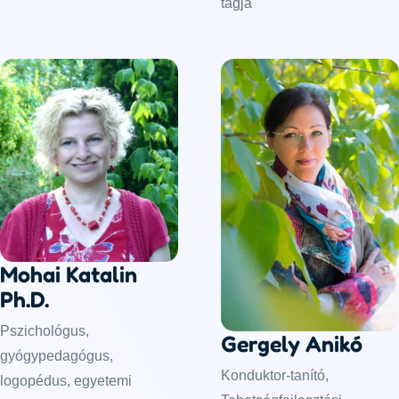
tagja
Mohai Katalin
Ph.D.
Pszichológus,
Gergely Anikó
gyógypedagógus,
Konduktor-tanító,
logopédus, egyetemi