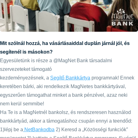
Mit szólnál hozzá, ha vásárlásaiddal duplán járnál jól, és
segítenél is másokon?
Egyesületünk is része a @MagNet Bank társadalmi
szervezeteket támogató
kezdeményezésnek, a
Segítő Bankkártya
programnak! Ennek
keretében bárki, aki rendelkezik MagNetes bankkártyával,
egyszerűen támogathat minket a bank pénzével, azaz neki
nem kerül semmibe!
Ha Te is a MagNetnél bankolsz, és rendszeresen használod
bankkártyád, akkor a támogatáshoz csupán ennyi a teendőd:
1)lépj be a
NetBankodba
2) Keresd a „Közösségi funkciók”