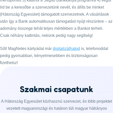
menüpontot 3) kattints a Segítő Bankkártya programra 4) végül
írd be a keresőbe a szervezetünk nevét, és állíts be minket
(Hátország Egyesület) támogatott szervezetnek. A vásárlások
után így a Bank automatikusan támogatást nyújt részünkre – az
adomány összege tehát teljes mértékben a Bankot terheli.
Csak néhány kattintás, nekünk pedig nagy segítség!
Sőt! MagNetes kártyádat már
digitalizálhatod
is, telefonoddal
pedig gyorsabban, kényelmesebben és biztonságosan
fizethetsz!
Szakmai csapatunk
A Hátország Egyesület közhasznú szervezet, és több projektet
vezetett magyarországi és határon túli magyar hátrányos