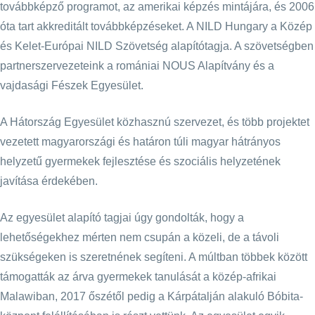
továbbképző programot, az amerikai képzés mintájára, és 2006
óta tart akkreditált továbbképzéseket. A NILD Hungary a Közép
és Kelet-Európai NILD Szövetség alapítótagja. A szövetségben
partnerszervezeteink a romániai NOUS Alapítvány és a
vajdasági Fészek Egyesület.
A Hátország Egyesület közhasznú szervezet, és több projektet
vezetett magyarországi és határon túli magyar hátrányos
helyzetű gyermekek fejlesztése és szociális helyzetének
javítása érdekében.
Az egyesület alapító tagjai úgy gondolták, hogy a
lehetőségekhez mérten nem csupán a közeli, de a távoli
szükségeken is szeretnének segíteni. A múltban többek között
támogatták az árva gyermekek tanulását a közép-afrikai
Malawiban, 2017 őszétől pedig a Kárpátalján alakuló Bóbita-