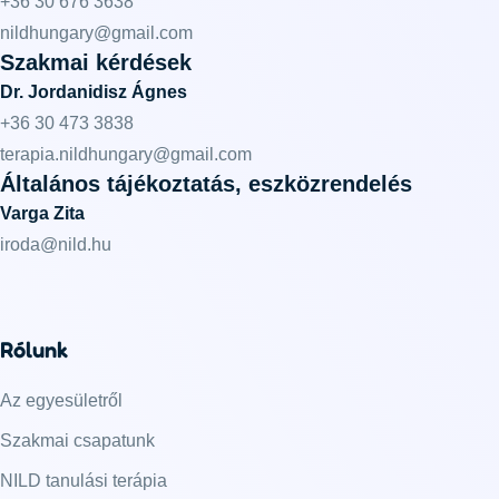
+36 30 676 3638
nildhungary@gmail.com
Szakmai kérdések
Dr. Jordanidisz Ágnes
+36 30 473 3838
terapia.nildhungary@gmail.com
Általános tájékoztatás, eszközrendelés
Varga Zita
iroda@nild.hu
Rólunk
Az egyesületről
Szakmai csapatunk
NILD tanulási terápia