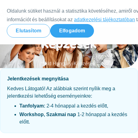
Tovább a tartalomra
Oldalunk sütiket használ a statisztika követéséhez, amiről o
információt és beállításokat az
adatkezelési tájékoztatóban
t
Elutasítom
Elfogadom
Képzések
Nild Hungary
Képzések
Jelentkezések megnyitása
Kedves Látogató! Az alábbiak szerint nyílik meg a
jelentkezési lehetőség eseményeinkre:
Tanfolyam:
2-4 hónappal a kezdés előtt,
Workshop, Szakmai nap
1-2 hónappal a kezdés
előtt.