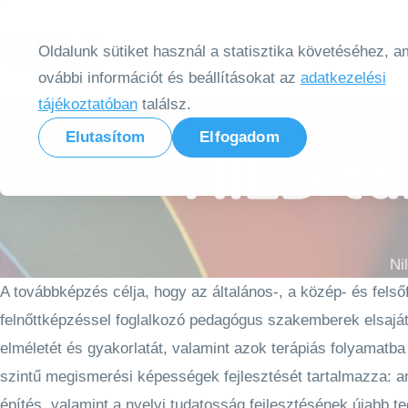
Tovább a tartalomra
Kezdől
Oldalunk sütiket használ a statisztika követéséhez, am
ovábbi információt és beállításokat az
adatkezelési
tájékoztatóban
találsz.
Elutasítom
Elfogadom
NILD ta
Ni
A továbbképzés célja, hogy az általános-, a közép- és fels
felnőttképzéssel foglalkozó pedagógus szakemberek elsajátí
elméletét és gyakorlatát, valamint azok terápiás folyamatba
szintű megismerési képességek fejlesztését tartalmazza: ana
építés, valamint a nyelvi tudatosság fejlesztésének újabb tec