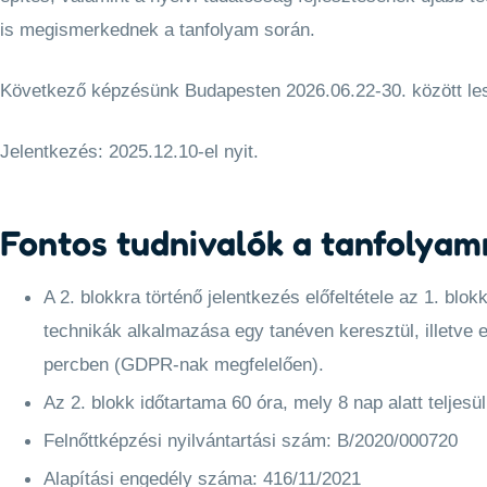
is megismerkednek a tanfolyam során.
Következő képzésünk Budapesten 2026.06.22-30. között lesz
Jelentkezés: 2025.12.10-el nyit.
Fontos tudnivalók a tanfolyam
A 2. blokkra történő jelentkezés előfeltétele az 1. blo
technikák alkalmazása egy tanéven keresztül, illetve
percben (GDPR-nak megfelelően).
Az 2. blokk időtartama 60 óra, mely 8 nap alatt teljesül
Felnőttképzési nyilvántartási szám: B/2020/000720
Alapítási engedély száma: 416/11/2021