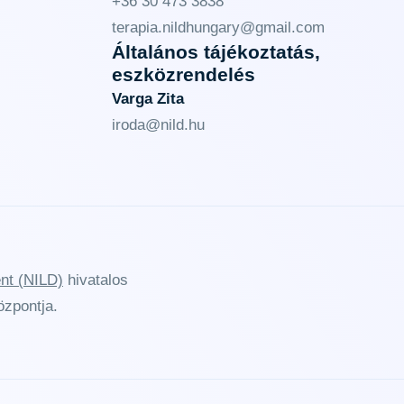
+36 30 473 3838
terapia.nildhungary@gmail.com
Általános tájékoztatás,
eszközrendelés
Varga Zita
iroda@nild.hu
ent (NILD)
hivatalos
özpontja.