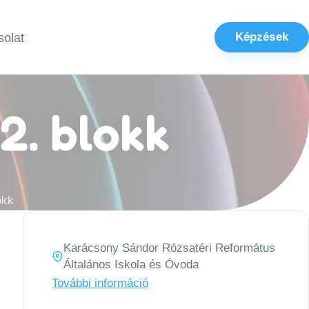
Képzések
olat
2. blokk
okk
Karácsony Sándor Rózsatéri Református
Általános Iskola és Óvoda
További információ