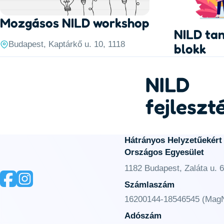
Mozgásos NILD workshop
NILD tan
Budapest, Kaptárkő u. 10, 1118
blokk
NILD
fejleszt
Hátrányos Helyzetűekért
Országos Egyesület
1182 Budapest, Zaláta u. 6
Számlaszám
16200144-18546545 (MagN
Adószám