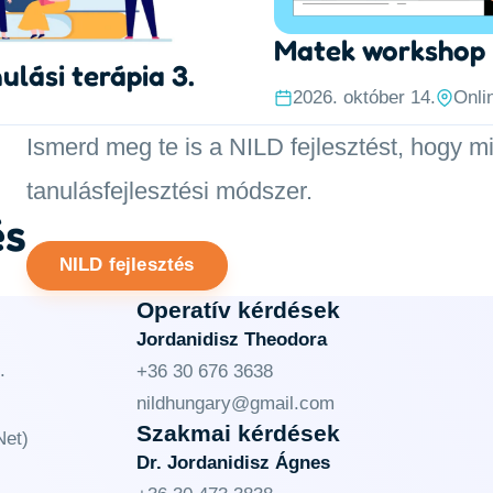
Matek workshop
ulási terápia 3.
2026. október 14.
Onli
Ismerd meg te is a NILD fejlesztést, hogy m
tanulásfejlesztési módszer.
és
NILD fejlesztés
Operatív kérdések
Jordanidisz Theodora
.
+36 30 676 3638
nildhungary@gmail.com
Szakmai kérdések
et)
Dr. Jordanidisz Ágnes