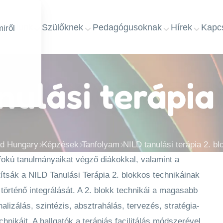
ap
Rólunk
Szülőknek
Pedagógusoknak
Hírek
Kapcs
iről
nulási terápia 
ld Hungary
Képzések
Tanfolyam
NILD tanulási terápia 2. bl
őfokú tanulmányaikat végző diákokkal, valamint a
tsák a NILD Tanulási Terápia 2. blokkos technikáinak
 történő integrálását. A 2. blokk technikái a magasabb
lizálás, szintézis, absztrahálás, tervezés, stratégia-
hnikáit. A hallgatók a terápiás facilitálás módszerével