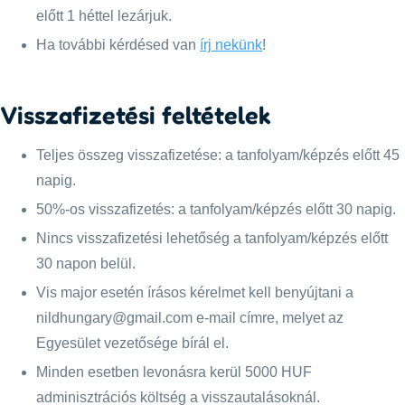
előtt 1 héttel lezárjuk.
Ha további kérdésed van
írj nekünk
!
Visszafizetési feltételek
Teljes összeg visszafizetése: a tanfolyam/képzés előtt 45
napig.
50%-os visszafizetés: a tanfolyam/képzés előtt 30 napig.
Nincs visszafizetési lehetőség a tanfolyam/képzés előtt
30 napon belül.
Vis major esetén írásos kérelmet kell benyújtani a
nildhungary@gmail.com e-mail címre, melyet az
Egyesület vezetősége bírál el.
Minden esetben levonásra kerül 5000 HUF
adminisztrációs költség a visszautalásoknál.