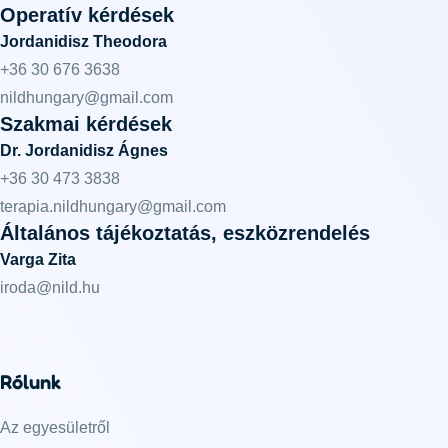
Operatív kérdések
Jordanidisz Theodora
+36 30 676 3638
nildhungary@gmail.com
Szakmai kérdések
Dr. Jordanidisz Ágnes
+36 30 473 3838
terapia.nildhungary@gmail.com
Általános tájékoztatás, eszközrendelés
Varga Zita
iroda@nild.hu
Rólunk
Az egyesületről