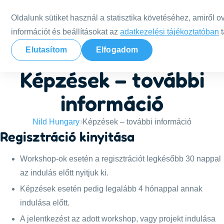
Tovább a tartalomra
Oldalunk sütiket használ a statisztika követéséhez, amiről o
információt és beállításokat az
adatkezelési tájékoztatóban
t
Elutasítom
Elfogadom
Képzések – további
információ
Nild Hungary
Képzések – további információ
Regisztráció kinyitása
Workshop-ok esetén a regisztrációt legkésőbb 30 nappal
az indulás előtt nyitjuk ki.
Képzések esetén pedig legalább 4 hónappal annak
indulása előtt.
A jelentkezést az adott workshop, vagy projekt indulása