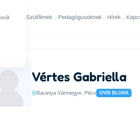
ap
Rólunk
Szülőknek
Pedagógusoknak
Hírek
Kapcs
iről
Vértes Gabriella
Baranya Vármegye, Pécs
OVIS BLOKK