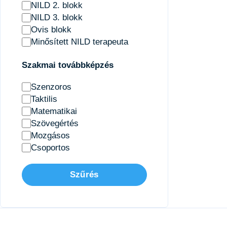
NILD 2. blokk
NILD 3. blokk
Ovis blokk
Minősített NILD terapeuta
Szakmai továbbképzés
Szenzoros
Taktilis
Matematikai
Szövegértés
Mozgásos
Csoportos
Szűrés