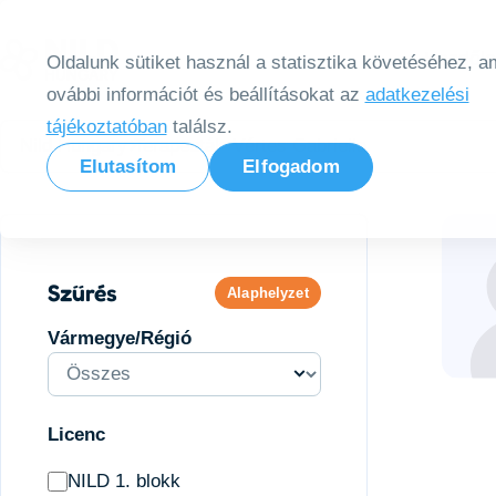
Tovább a tartalomra
Kezdől
Oldalunk sütiket használ a statisztika követéséhez, am
ovábbi információt és beállításokat az
adatkezelési
tájékoztatóban
találsz.
Nild Hungary
Terapeuták
Vértes Gabriella
Elutasítom
Elfogadom
Szűrés
Alaphelyzet
Vármegye/Régió
Licenc
NILD 1. blokk