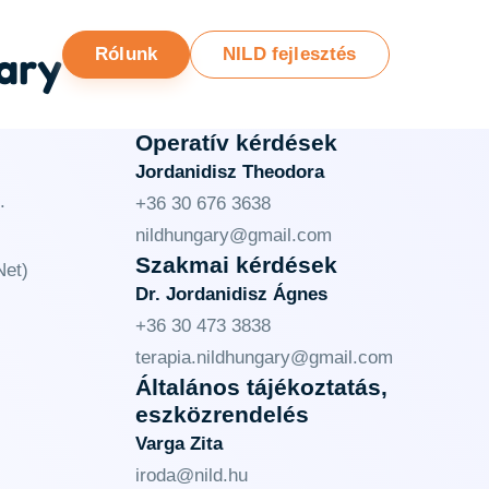
ary
Rólunk
NILD fejlesztés
Operatív kérdések
Jordanidisz Theodora
.
+36 30 676 3638
nildhungary@gmail.com
Szakmai kérdések
et)
Dr. Jordanidisz Ágnes
+36 30 473 3838
terapia.nildhungary@gmail.com
Általános tájékoztatás,
eszközrendelés
Varga Zita
iroda@nild.hu