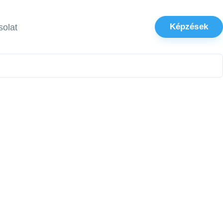
Képzések
olat