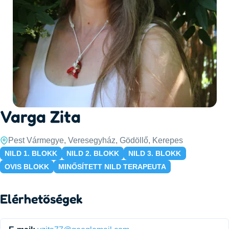
Varga Zita
Pest Vármegye, Veresegyház, Gödöllő, Kerepes
NILD 1. BLOKK
NILD 2. BLOKK
NILD 3. BLOKK
OVIS BLOKK
MINŐSÍTETT NILD TERAPEUTA
Elérhetőségek