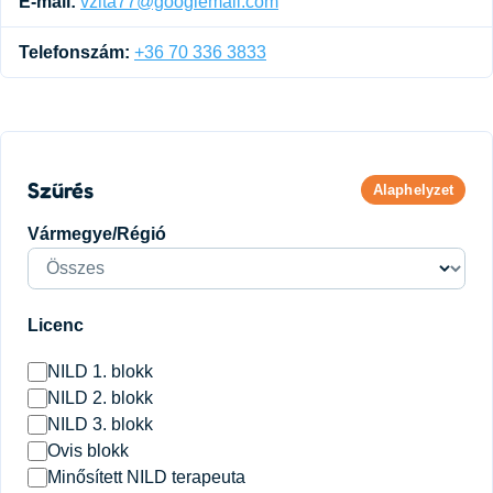
E-mail:
vzita77@googlemail.com
Telefonszám:
+36 70 336 3833
Szűrés
Alaphelyzet
Vármegye/Régió
Licenc
NILD 1. blokk
NILD 2. blokk
NILD 3. blokk
Ovis blokk
Minősített NILD terapeuta