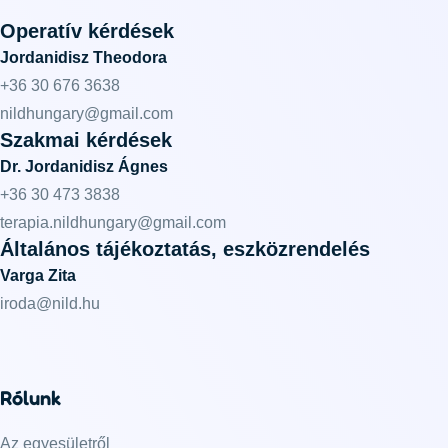
Operatív kérdések
Jordanidisz Theodora
+36 30 676 3638
nildhungary@gmail.com
Szakmai kérdések
Dr. Jordanidisz Ágnes
+36 30 473 3838
terapia.nildhungary@gmail.com
Általános tájékoztatás, eszközrendelés
Varga Zita
iroda@nild.hu
Rólunk
Az egyesületről