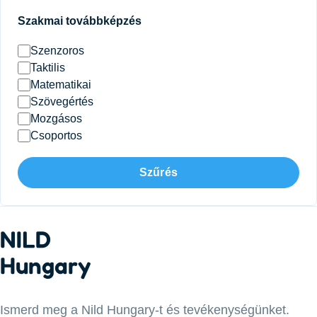
Szakmai továbbképzés
Szenzoros
Taktilis
Matematikai
Szövegértés
Mozgásos
Csoportos
Szűrés
NILD
Hungary
Ismerd meg a Nild Hungary-t és tevékenységünket.