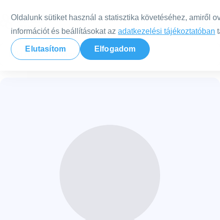
Tovább a tartalomra
Oldalunk sütiket használ a statisztika követéséhez, amiről o
információt és beállításokat az
adatkezelési tájékoztatóban
t
Elutasítom
Elfogadom
Nild Hungary
Terapeuták
Varga Anita