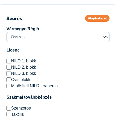
Szűrés
Alaphelyzet
Vármegye/Régió
Licenc
NILD 1. blokk
NILD 2. blokk
NILD 3. blokk
Ovis blokk
Minősített NILD terapeuta
Szakmai továbbképzés
Szenzoros
Taktilis