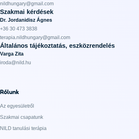
nildhungary@gmail.com
Szakmai kérdések
Dr. Jordanidisz Ágnes
+36 30 473 3838
terapia.nildhungary@gmail.com
Általános tájékoztatás, eszközrendelés
Varga Zita
iroda@nild.hu
Rólunk
Az egyesületről
Szakmai csapatunk
NILD tanulási terápia