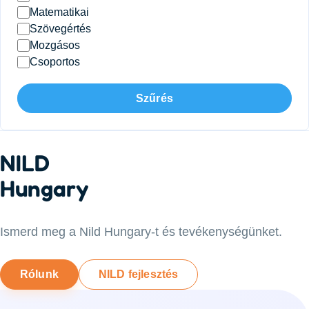
Matematikai
Szövegértés
Mozgásos
Csoportos
Szűrés
NILD
Hungary
Ismerd meg a Nild Hungary-t és tevékenységünket.
Rólunk
NILD fejlesztés