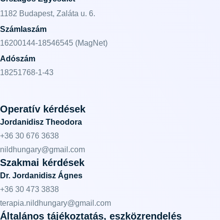
1182 Budapest, Zaláta u. 6.
Számlaszám
16200144-18546545 (MagNet)
Adószám
18251768-1-43
Operatív kérdések
Jordanidisz Theodora
+36 30 676 3638
nildhungary@gmail.com
Szakmai kérdések
Dr. Jordanidisz Ágnes
+36 30 473 3838
terapia.nildhungary@gmail.com
Általános tájékoztatás, eszközrendelés