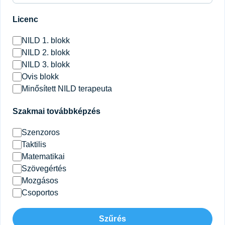
Licenc
NILD 1. blokk
NILD 2. blokk
NILD 3. blokk
Ovis blokk
Minősített NILD terapeuta
Szakmai továbbképzés
Szenzoros
Taktilis
Matematikai
Szövegértés
Mozgásos
Csoportos
Szűrés