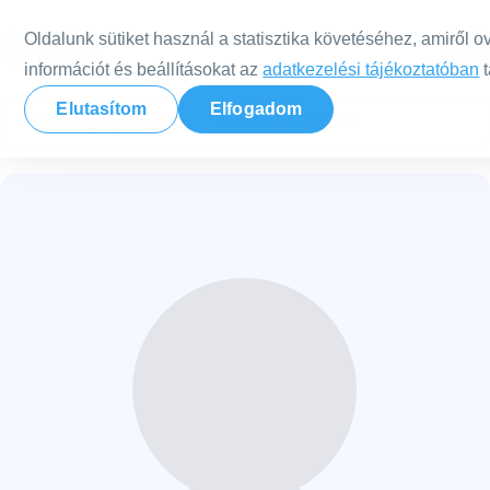
Tovább a tartalomra
Oldalunk sütiket használ a statisztika követéséhez, amiről o
információt és beállításokat az
adatkezelési tájékoztatóban
t
Elutasítom
Elfogadom
Nild Hungary
Terapeuták
Szontagh Katalin