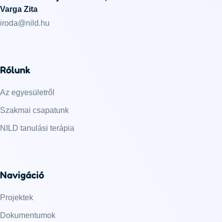
Varga Zita
iroda@nild.hu
Rólunk
Az egyesületről
Szakmai csapatunk
NILD tanulási terápia
Navigáció
Projektek
Dokumentumok