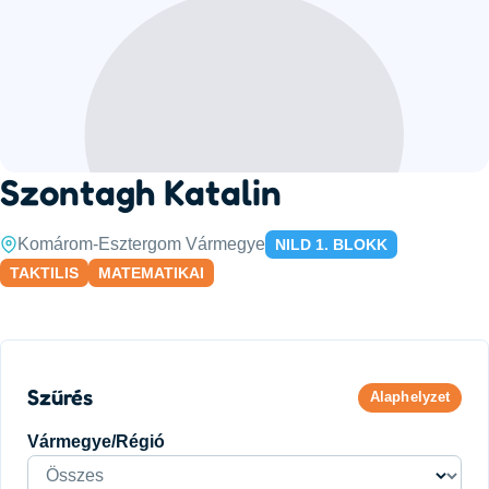
Szontagh Katalin
Komárom-Esztergom Vármegye
NILD 1. BLOKK
TAKTILIS
MATEMATIKAI
Szűrés
Alaphelyzet
Vármegye/Régió