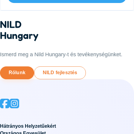
NILD
Hungary
Ismerd meg a Nild Hungary-t és tevékenységünket.
Rólunk
NILD fejlesztés
Hátrányos Helyzetűekért
Országos Egyesület