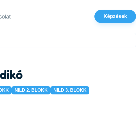
Képzések
olat
ldikó
LOKK
NILD 2. BLOKK
NILD 3. BLOKK