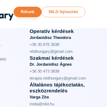
ary
Rólunk
NILD fejlesztés
Operatív kérdések
Jordanidisz Theodora
.
+36 30 676 3638
nildhungary@gmail.com
Szakmai kérdések
et)
Dr. Jordanidisz Ágnes
+36 30 473 3838
terapia.nildhungary@gmail.com
Általános tájékoztatás,
eszközrendelés
Varga Zita
iroda@nild.hu