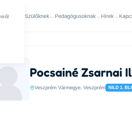
ap
Rólunk
Szülőknek
Pedagógusoknak
Hírek
Kapcs
iről
Pocsainé Zsarnai I
Veszprém Vármegye, Veszprém
NILD 1. B