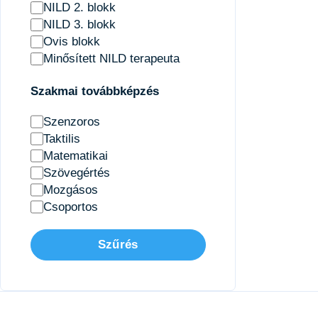
NILD 2. blokk
NILD 3. blokk
Ovis blokk
Minősített NILD terapeuta
Szakmai továbbképzés
Szenzoros
Taktilis
Matematikai
Szövegértés
Mozgásos
Csoportos
Szűrés