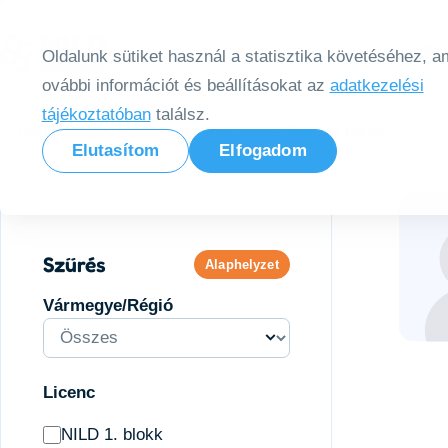
Tovább a tartalomra
Kezdől
Oldalunk sütiket használ a statisztika követéséhez, am
ovábbi információt és beállításokat az
adatkezelési
tájékoztatóban
találsz.
Nild Hungary
Terapeuták
Pocsainé Zsarnai Ildikó
Elutasítom
Elfogadom
Szűrés
Alaphelyzet
Vármegye/Régió
Licenc
NILD 1. blokk