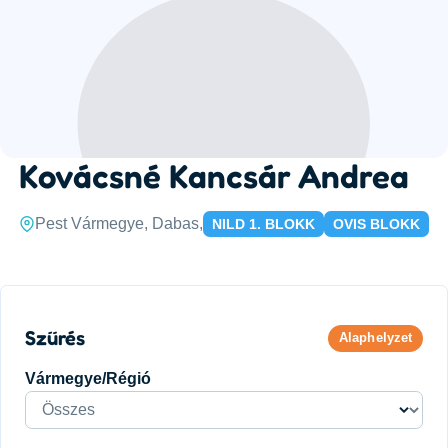
Kovácsné Kancsár Andrea
Pest Vármegye, Dabas,
NILD 1. BLOKK
OVIS BLOKK
Szűrés
Alaphelyzet
Vármegye/Régió