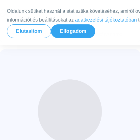
Tovább a tartalomra
Oldalunk sütiket használ a statisztika követéséhez, amiről o
információt és beállításokat az
adatkezelési tájékoztatóban
t
Elutasítom
Elfogadom
Nild Hungary
Terapeuták
Kovácsné Kancsár Andrea