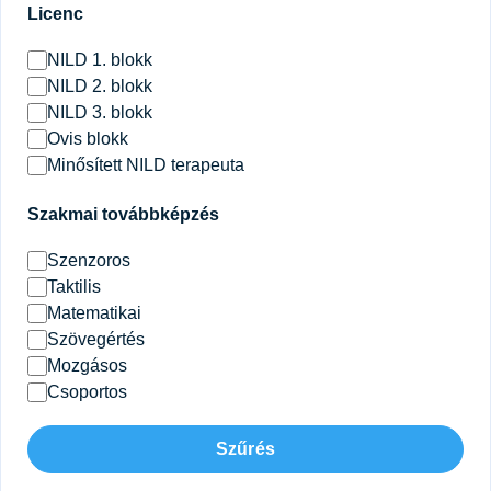
Licenc
NILD 1. blokk
NILD 2. blokk
NILD 3. blokk
Ovis blokk
Minősített NILD terapeuta
Szakmai továbbképzés
Szenzoros
Taktilis
Matematikai
Szövegértés
Mozgásos
Csoportos
Szűrés