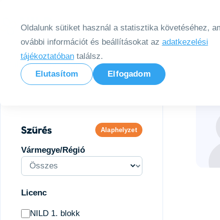
Tovább a tartalomra
Kezdől
Oldalunk sütiket használ a statisztika követéséhez, am
ovábbi információt és beállításokat az
adatkezelési
tájékoztatóban
találsz.
Nild Hungary
Terapeuták
Komaság Margit
Elutasítom
Elfogadom
Szűrés
Alaphelyzet
Vármegye/Régió
Licenc
NILD 1. blokk