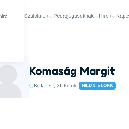
ap
Rólunk
Szülőknek
Pedagógusoknak
Hírek
Kapcs
iről
Komaság Margit
Budapest, XI. kerület
NILD 1. BLOKK