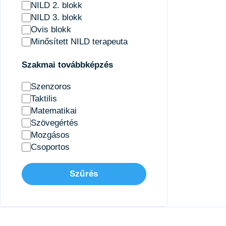
NILD 2. blokk
NILD 3. blokk
Ovis blokk
Minősített NILD terapeuta
Szakmai továbbképzés
Szenzoros
Taktilis
Matematikai
Szövegértés
Mozgásos
Csoportos
Szűrés