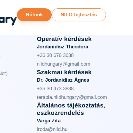
ary
Rólunk
NILD fejlesztés
Operatív kérdések
Jordanidisz Theodora
.
+36 30 676 3638
nildhungary@gmail.com
Szakmai kérdések
et)
Dr. Jordanidisz Ágnes
+36 30 473 3838
terapia.nildhungary@gmail.com
Általános tájékoztatás,
eszközrendelés
Varga Zita
iroda@nild.hu