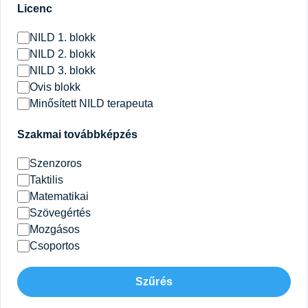
Licenc
NILD 1. blokk
NILD 2. blokk
NILD 3. blokk
Ovis blokk
Minősített NILD terapeuta
Szakmai továbbképzés
Szenzoros
Taktilis
Matematikai
Szövegértés
Mozgásos
Csoportos
Szűrés