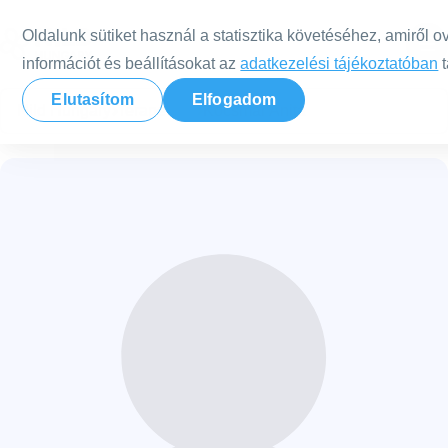
Tovább a tartalomra
Oldalunk sütiket használ a statisztika követéséhez, amiről o
információt és beállításokat az
adatkezelési tájékoztatóban
t
Elutasítom
Elfogadom
Nild Hungary
Terapeuták
Kocsmár Anita