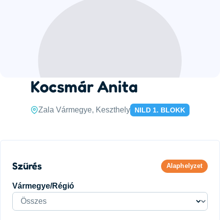
Kocsmár Anita
Zala Vármegye, Keszthely
NILD 1. BLOKK
Szűrés
Alaphelyzet
Vármegye/Régió