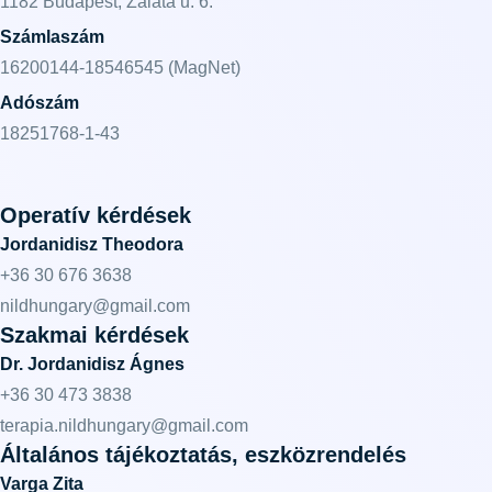
1182 Budapest, Zaláta u. 6.
Számlaszám
16200144-18546545 (MagNet)
Adószám
18251768-1-43
Operatív kérdések
Jordanidisz Theodora
+36 30 676 3638
nildhungary@gmail.com
Szakmai kérdések
Dr. Jordanidisz Ágnes
+36 30 473 3838
terapia.nildhungary@gmail.com
Általános tájékoztatás, eszközrendelés
Varga Zita