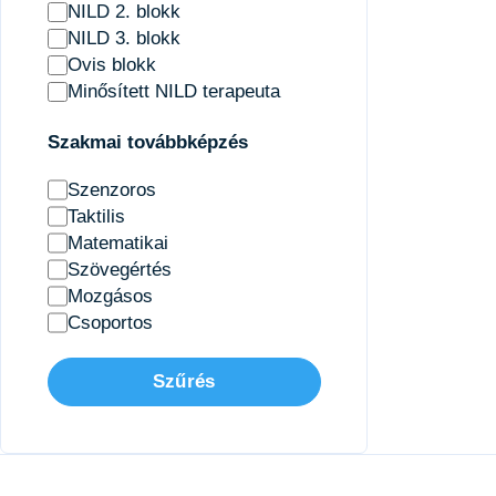
NILD 2. blokk
NILD 3. blokk
Ovis blokk
Minősített NILD terapeuta
Szakmai továbbképzés
Szenzoros
Taktilis
Matematikai
Szövegértés
Mozgásos
Csoportos
Szűrés