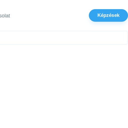
Képzések
olat