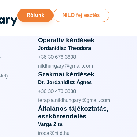
ary
Rólunk
NILD fejlesztés
Operatív kérdések
Jordanidisz Theodora
.
+36 30 676 3638
nildhungary@gmail.com
Szakmai kérdések
et)
Dr. Jordanidisz Ágnes
+36 30 473 3838
terapia.nildhungary@gmail.com
Általános tájékoztatás,
eszközrendelés
Varga Zita
iroda@nild.hu