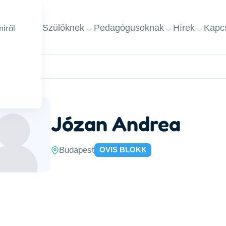
ap
Rólunk
Szülőknek
Pedagógusoknak
Hírek
Kapcs
iről
Józan Andrea
Budapest
OVIS BLOKK