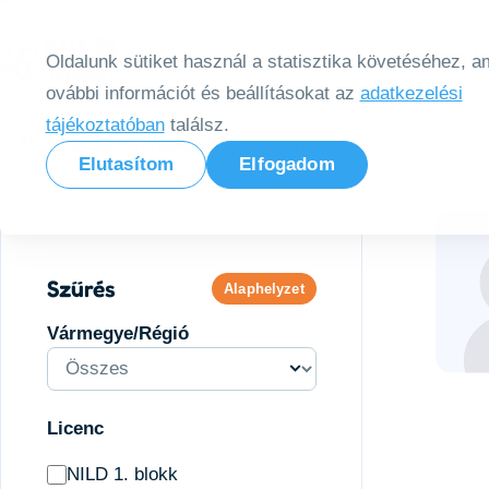
Tovább a tartalomra
Kezdől
Oldalunk sütiket használ a statisztika követéséhez, am
ovábbi információt és beállításokat az
adatkezelési
tájékoztatóban
találsz.
Nild Hungary
Terapeuták
Józan Andrea
Elutasítom
Elfogadom
Szűrés
Alaphelyzet
Vármegye/Régió
Licenc
NILD 1. blokk