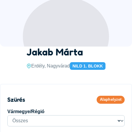
Jakab Márta
Erdély, Nagyvárad
NILD 1. BLOKK
Szűrés
Alaphelyzet
Vármegye/Régió