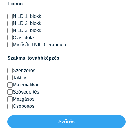
Licenc
NILD 1. blokk
NILD 2. blokk
NILD 3. blokk
Ovis blokk
Minősített NILD terapeuta
Szakmai továbbképzés
Szenzoros
Taktilis
Matematikai
Szövegértés
Mozgásos
Csoportos
Szűrés