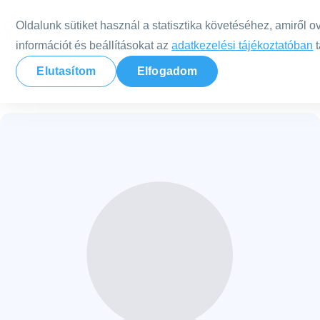
Tovább a tartalomra
Oldalunk sütiket használ a statisztika követéséhez, amiről o
információt és beállításokat az
adatkezelési tájékoztatóban
t
Elutasítom
Elfogadom
Nild Hungary
Terapeuták
Jakab Márta