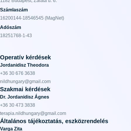
1182 Budapest, Zaláta u. 6.
Számlaszám
16200144-18546545 (MagNet)
Adószám
18251768-1-43
Operatív kérdések
Jordanidisz Theodora
+36 30 676 3638
nildhungary@gmail.com
Szakmai kérdések
Dr. Jordanidisz Ágnes
+36 30 473 3838
terapia.nildhungary@gmail.com
Általános tájékoztatás, eszközrendelés
Varga Zita