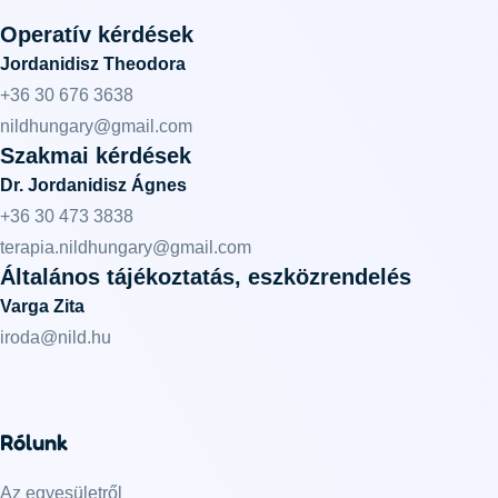
Operatív kérdések
Jordanidisz Theodora
+36 30 676 3638
nildhungary@gmail.com
Szakmai kérdések
Dr. Jordanidisz Ágnes
+36 30 473 3838
terapia.nildhungary@gmail.com
Általános tájékoztatás, eszközrendelés
Varga Zita
iroda@nild.hu
Rólunk
Az egyesületről