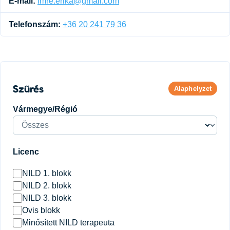
E-mail:
imre.erika@gmail.com
Telefonszám:
+36 20 241 79 36
Szűrés
Alaphelyzet
Vármegye/Régió
Licenc
NILD 1. blokk
NILD 2. blokk
NILD 3. blokk
Ovis blokk
Minősített NILD terapeuta