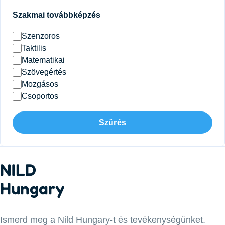
Szakmai továbbképzés
Szenzoros
Taktilis
Matematikai
Szövegértés
Mozgásos
Csoportos
Szűrés
NILD
Hungary
Ismerd meg a Nild Hungary-t és tevékenységünket.