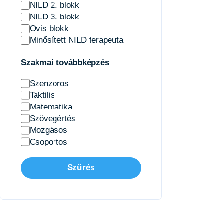
NILD 2. blokk
NILD 3. blokk
Ovis blokk
Minősített NILD terapeuta
Szakmai továbbképzés
Szenzoros
Taktilis
Matematikai
Szövegértés
Mozgásos
Csoportos
Szűrés