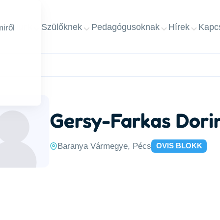
ap
Rólunk
Szülőknek
Pedagógusoknak
Hírek
Kapcs
iről
Gersy-Farkas Dori
Baranya Vármegye, Pécs
OVIS BLOKK