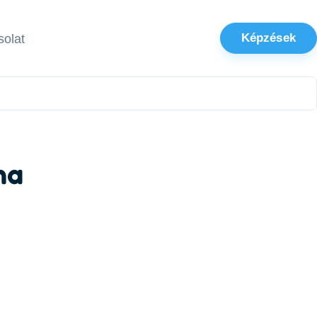
Képzések
olat
na