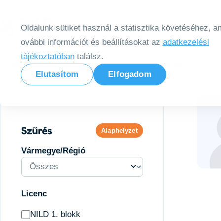
Tovább a tartalomra
Kezdől
Oldalunk sütiket használ a statisztika követéséhez, am
ovábbi információt és beállításokat az
adatkezelési
tájékoztatóban
találsz.
Nild Hungary
Terapeuták
Gersy-Farkas Dorina
Elutasítom
Elfogadom
Szűrés
Alaphelyzet
Vármegye/Régió
Licenc
NILD 1. blokk