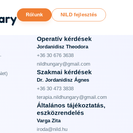
ary
Rólunk
NILD fejlesztés
Operatív kérdések
Jordanidisz Theodora
.
+36 30 676 3638
nildhungary@gmail.com
Szakmai kérdések
et)
Dr. Jordanidisz Ágnes
+36 30 473 3838
terapia.nildhungary@gmail.com
Általános tájékoztatás,
eszközrendelés
Varga Zita
iroda@nild.hu