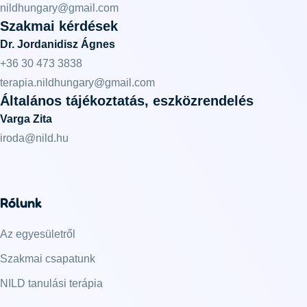
nildhungary@gmail.com
Szakmai kérdések
Dr. Jordanidisz Ágnes
+36 30 473 3838
terapia.nildhungary@gmail.com
Általános tájékoztatás, eszközrendelés
Varga Zita
iroda@nild.hu
Rólunk
Az egyesületről
Szakmai csapatunk
NILD tanulási terápia