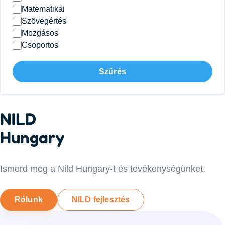
Matematikai
Szövegértés
Mozgásos
Csoportos
Szűrés
NILD
Hungary
Ismerd meg a Nild Hungary-t és tevékenységünket.
Rólunk
NILD fejlesztés