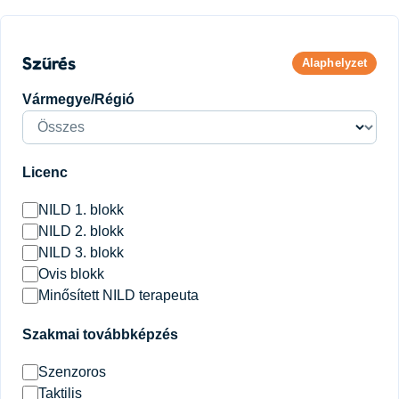
Szűrés
Alaphelyzet
Vármegye/Régió
Licenc
NILD 1. blokk
NILD 2. blokk
NILD 3. blokk
Ovis blokk
Minősített NILD terapeuta
Szakmai továbbképzés
Szenzoros
Taktilis