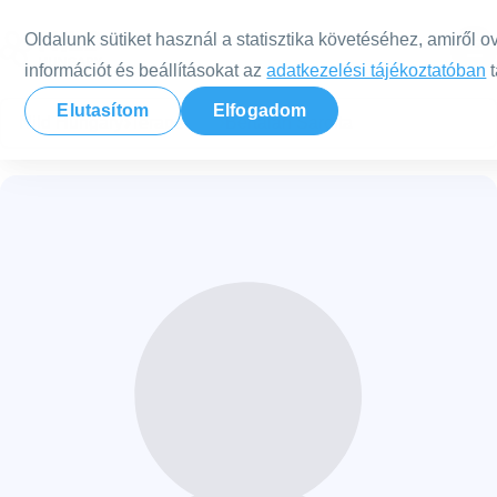
Tovább a tartalomra
Oldalunk sütiket használ a statisztika követéséhez, amiről o
információt és beállításokat az
adatkezelési tájékoztatóban
t
Elutasítom
Elfogadom
Nild Hungary
Terapeuták
Bertalan Sarolta